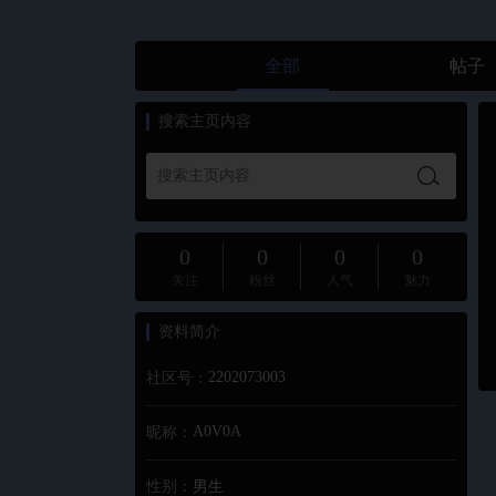
全部
帖子
搜索主页内容
0
0
0
0
关注
粉丝
人气
魅力
资料简介
2202073003
社区号：
A0V0A
昵称：
性别：
男生