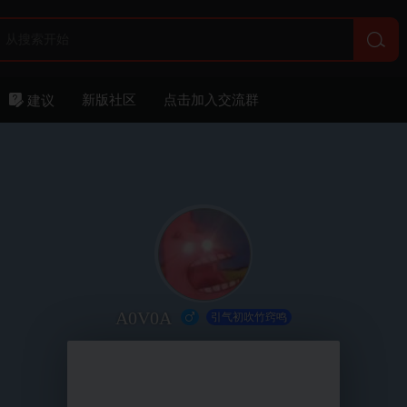
新版社区
点击加入交流群
建议
A0V0A
引气初吹竹窍鸣
个人说明：
他太懒了，什么都没有写
关注
聊天