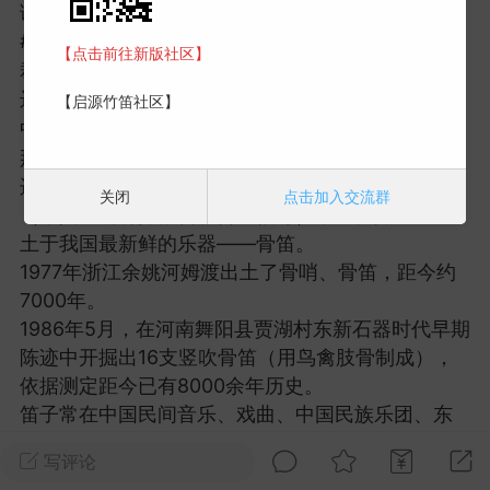
调的调号再参与一个新的调号，顺序是：#FA、
#DO、#SOL、#RE、#LA、#MI与#SI。
木兰の少女心
化神能令溪涧停
【点击前往新版社区】
裁减资料：
23-10-02 19:45
电脑端
笛子交流
远古时代
【启源竹笛社区】
【竹笛教学】笛子指法转调表（竹笛
中国笛子历史悠久，可以追溯到新石器时代。
那时先辈们扑灭篝火，架起猎物，围绕捕捉的猎物
边进食边欢跃歌舞，并且应用走兽胫骨钻孔吹之
关闭
点击加入交流群
（用其声响诱捕猎物和传递信号），也就降生了出
土于我国最新鲜的乐器——骨笛。
1977年浙江余姚河姆渡出土了骨哨、骨笛，距今约
7000年。
1986年5月，在河南舞阳县贾湖村东新石器时代早期
学
#
笛子交流
陈迹中开掘出16支竖吹骨笛（用鸟禽肢骨制成），
1
4.3k
依据测定距今已有8000余年历史。
笛子常在中国民间音乐、戏曲、中国民族乐团、东
洋交响乐团和现代音乐中运用，是中国音乐的代表
木兰の少女心
化神能令溪涧停
写评论
乐器之一。
23-10-03 16:39
电脑端
笛子交流